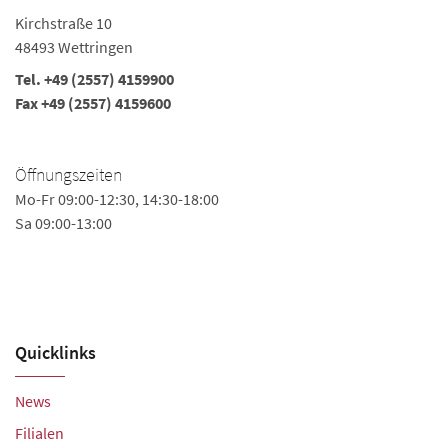
48
Kirchstraße 10
Te
48493 Wettringen
Fa
Tel. +49 (2557) 4159900
in
Fax +49 (2557) 4159600
Öffnungszeiten
Mo-Fr 09:00-12:30, 14:30-18:00
Ö
Sa 09:00-13:00
Mo
Sa
Quicklinks
News
Filialen