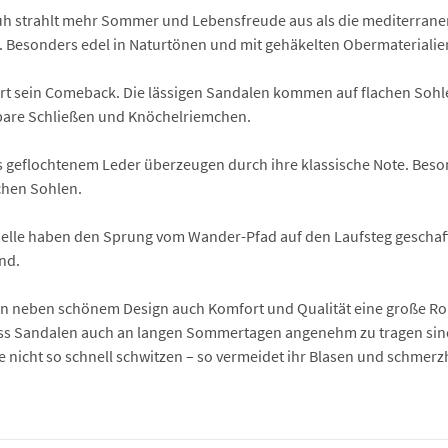
 strahlt mehr Sommer und Lebensfreude aus als die mediterranen Es
n. Besonders edel in Naturtönen und mit gehäkelten Obermaterialie
iert sein Comeback. Die lässigen Sandalen kommen auf flachen Sohl
llbare Schließen und Knöchelriemchen.
 geflochtenem Leder überzeugen durch ihre klassische Note. Beson
achen Sohlen.
elle haben den Sprung vom Wander-Pfad auf den Laufsteg geschafft
nd.
len neben schönem Design auch Komfort und Qualität eine große Rol
dass Sandalen auch an langen Sommertagen angenehm zu tragen sin
e nicht so schnell schwitzen – so vermeidet ihr Blasen und schmerz