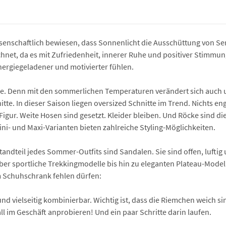
senschaftlich bewiesen, dass Sonnenlicht die Ausschüttung von Sero
hnet, da es mit Zufriedenheit, innerer Ruhe und positiver Stimmu
nergiegeladener und motivierter fühlen.
. Denn mit den sommerlichen Temperaturen verändert sich auch uns
te. In dieser Saison liegen oversized Schnitte im Trend. Nichts engt e
igur. Weite Hosen sind gesetzt. Kleider bleiben. Und Röcke sind di
 Mini- und Maxi-Varianten bieten zahlreiche Styling-Möglichkeiten.
tandteil jedes Sommer-Outfits sind Sandalen. Sie sind offen, luftig
über sportliche Trekkingmodelle bis hin zu eleganten Plateau-Mod
m Schuhschrank fehlen dürfen:
 und vielseitig kombinierbar. Wichtig ist, dass die Riemchen weich 
l im Geschäft anprobieren! Und ein paar Schritte darin laufen.