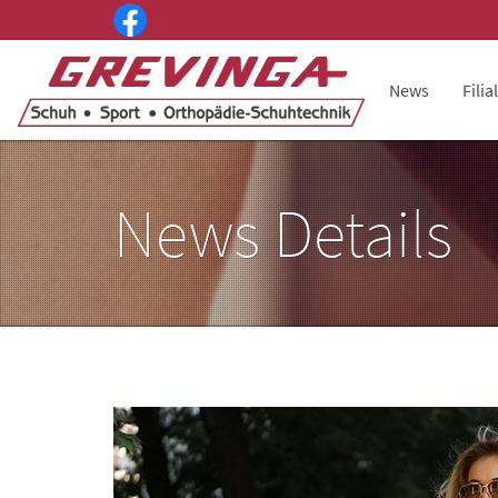
News
Filia
News Details