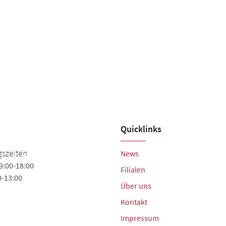
Quicklinks
Grevinga Schuh - Sport -
szeiten
News
Orthopädie-Schuhtechn
9:00-18:00
Filialen
0-13:00
Kirchstraße 10
Über uns
48493 Wettringen
Kontakt
Tel. +49 (2557) 4159900
Fax +49 (2557) 4159600
Impressum